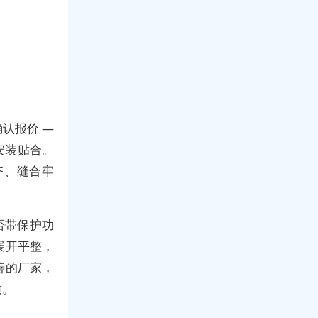
确认报价 —
安装贴合。
齐、缝合牢
否带保护功
展开平整，
善的厂家，
质。