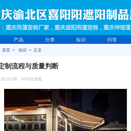
产品
分类
知识
问答
>
首页
>
知识
> 正文
定制流程与质量判断
3 20:32:06 1616次浏览