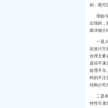
的，既可
现如
出现的，
家详细介
一是
在设计方
合理主要
直径不满
处理不当
时的不注
结构公司
二是
特性引发