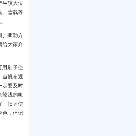
产生较大位
载、雪载等
患。
间、挪动方
编给大家介
可用刷子使
。当帆布遮
一定要及时
色较浅的帆
好。损坏使
变色，但记