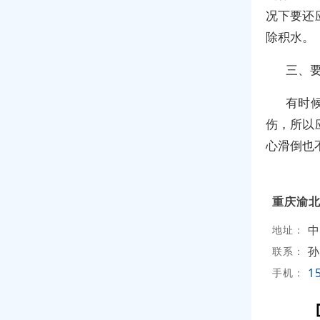
况下要还
除积水。
三、
有时
伤，所以
心滑倒也
重庆渝
中
地址：
孙
联系：
1
手机：