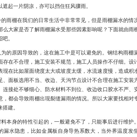
以遮起一片阴凉，亦可以挡住狂风骤雨。
今的雨棚在我们的日常生活中非常常见，但是雨棚漏水的情
那么大家是否了解雨棚漏水受那些因素影响呢？下面就由雨
绍吧。
人为的原因导致的，这在施工中是可以避免的。钢结构雨棚
面存在不合理，施工安装不规范，施工人员操作不仔细。设
表现在比如屋面绕度太大或坡度太缓，水流速度慢，造成积
足、面板选用不当、收边、天沟节点设计不合理在施工安装
、连接处不够细心、防水材料不到位、收边收口胶水不严、
意，都会导致雨棚出现裂缝漏雨的情况。所以大家要找相对
来搭建。
材料本身的特性引起的，一般避免不了，只能事后进行维护
的漏水隐患，比如金属板自身导热系数大，当外界温度发