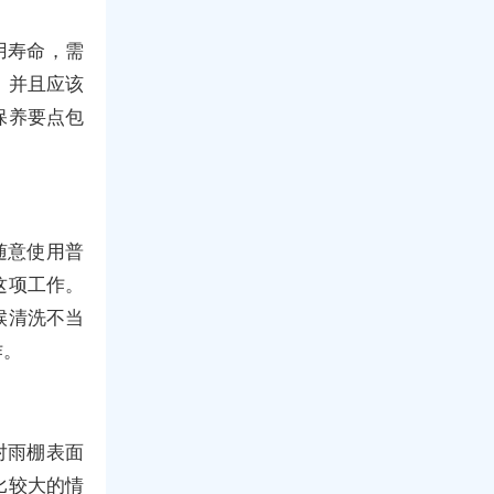
用寿命，需
，并且应该
保养要点包
随意使用普
这项工作。
候清洗不当
作。
对雨棚表面
比较大的情