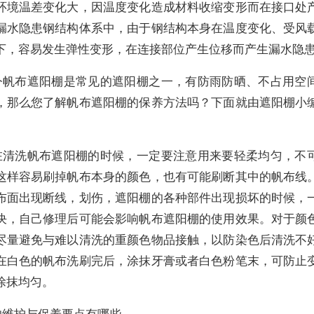
环境温差变化大，因温度变化造成材料收缩变形而在接口处
漏水隐患钢结构体系中，由于钢结构本身在温度变化、受风
下，容易发生弹性变形，在连接部位产生位移而产生漏水隐
今帆布遮阳棚是常见的遮阳棚之一，有防雨防晒、不占用空
，那么您了解帆布遮阳棚的保养方法吗？下面就由遮阳棚小
。
在清洗帆布遮阳棚的时候，一定要注意用来要轻柔均匀，不
这样容易刷掉帆布本身的颜色，也有可能刷断其中的帆布线
布面出现断线，划伤，遮阳棚的各种部件出现损坏的时候，
决，自己修理后可能会影响帆布遮阳棚的使用效果。对于颜
尽量避免与难以清洗的重颜色物品接触，以防染色后清洗不
在白色的帆布洗刷完后，涂抹牙膏或者白色粉笔末，可防止
涂抹均匀。
的维护与保养要点有哪些