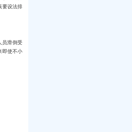
该要设法排
人员滑倒受
来即使不小