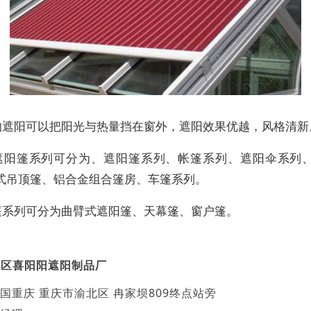
的遮阳可以把阳光与热量挡在窗外，遮阳效果优越，风格清新
遮阳篷系列可分为、遮阳篷系列、帐篷系列、遮阳伞系列
式吊顶篷、铝合金组合篷房、车篷系列。
篷系列可分为曲臂式遮阳篷、天幕篷、窗户篷。
北区喜阳阳遮阳制品厂
国重庆 重庆市渝北区 冉家坝809终点站旁