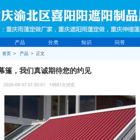
产品
分类
知识
问答
>
首页
>
产品
> 正文
幕篷，我们真诚期待您的约见
2026-08-07 01:30:01 14881次浏览